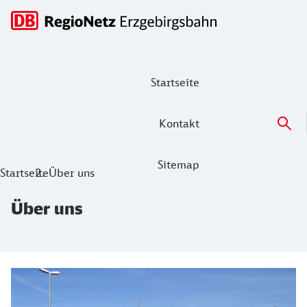
Hauptnavigation
Startseite
Kontakt
Sitemap
Über uns
Startseite
Über uns
Über uns