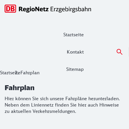
Hauptnavigation
Startseite
Kontakt
Sitemap
Fahrplan
Startseite
Fahrplan
Hier können Sie sich unsere Fahrpläne herunterladen. Nebe
Fahrplan
Hier können Sie sich unsere Fahrpläne herunterladen.
Neben dem Liniennetz finden Sie hier auch Hinweise
zu aktuellen Verkehrsmeldungen.