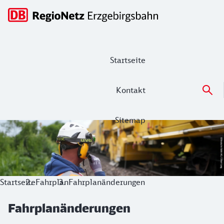
Hauptnavigation
Startseite
Kontakt
Sitemap
Fahrplanänderungen
Informieren Sie sich hier über Fahrplanänderungen und Bau
Startseite
Fahrplan
Fahrplanänderungen
Fahrplanänderungen